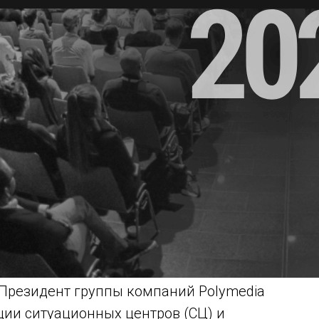
 Президент группы компаний Polymedia
ции ситуационных центров (СЦ) и