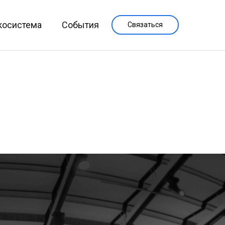
косистема
События
Связаться