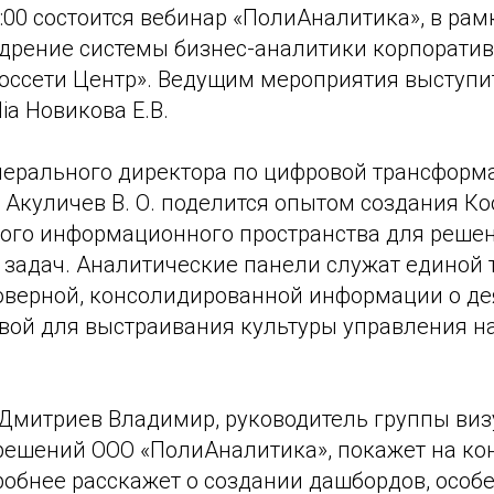
1:00 состоится вебинар «ПолиАналитика», в рам
дрение системы бизнес-аналитики корпоратив
оссети Центр». Ведущим мероприятия выступ
ia Новикова Е.В.
нерального директора по цифровой трансформ
» Акуличев В. О. поделится опытом создания К
ного информационного пространства для реше
 задач. Аналитические панели служат единой 
оверной, консолидированной информации о де
овой для выстраивания культуры управления н
 Дмитриев Владимир, руководитель группы виз
решений ООО «ПолиАналитика», покажет на ко
обнее расскажет о создании дашбордов, особе