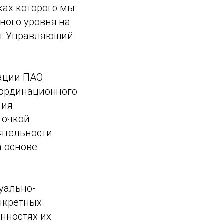
ках которого мы
ного уровня на
ит Управляющий
ации ПАО
оординационного
ния
точкой
ятельности
а основе
уально-
нкретных
нностях их