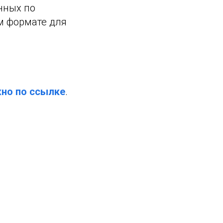
нных по
м формате для
жно по ссылке
.