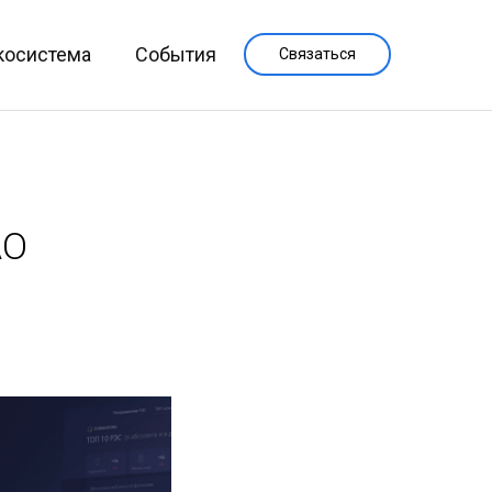
косистема
События
Связаться
АО
о