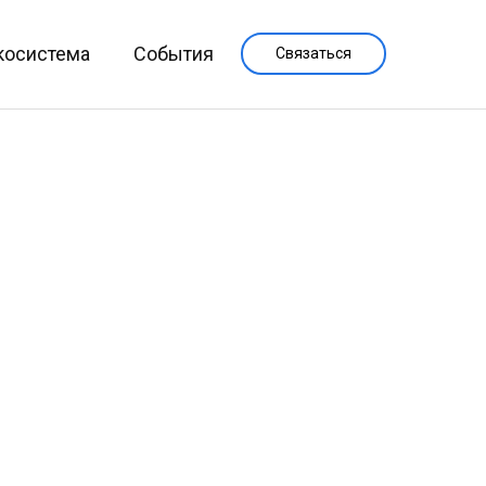
косистема
События
Связаться