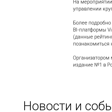
На мероприятии 
управлении кру
Более подробно
BI-платформы Vi
(данные рейтинг
познакомиться на
Организатором м
издание №1 в Р
Новости и соб