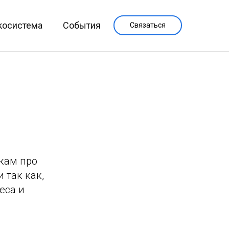
косистема
События
Связаться
икам про
 так как,
еса и