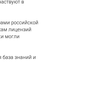
частвуют в
ами российской
ажам лицензий
ки могли
я база знаний и
.