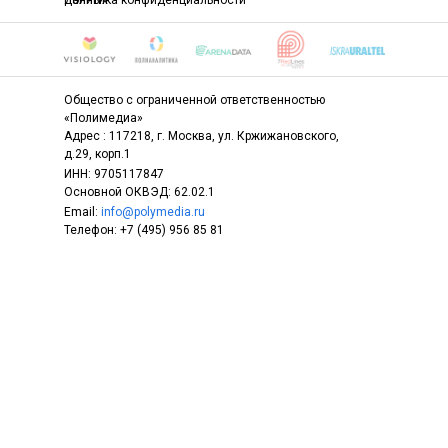
данных
Политика конфиденциальности
Общество с ограниченной ответственностью
«Полимедиа»
Адрес : 117218, г. Москва, ул. Кржижановского,
д.29, корп.1
ИНН: 9705117847
Основной ОКВЭД: 62.02.1
Email:
info@polymedia.ru
Телефон: +7 (495) 956 85 81