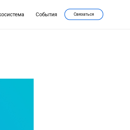
косистема
События
Связаться