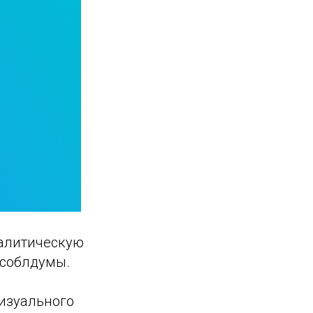
алитическую
особлдумы.
визуального