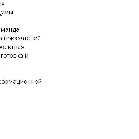
ых
Думы.
оманда
а показателей
роектная
готовка и
.
нформационной