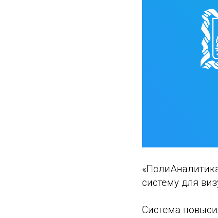
«ПолиАналитика
систему для ви
Система повыси